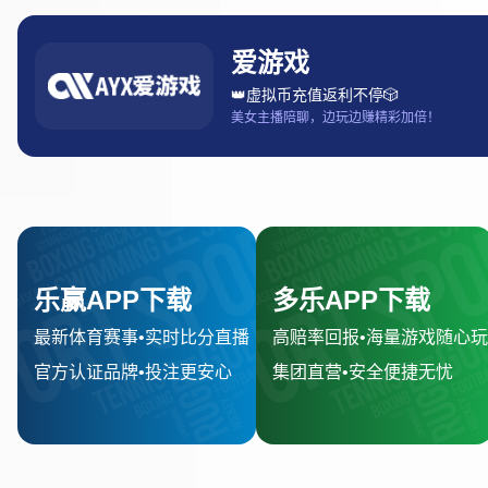
现在就联系我们
Your Name
Message
SEND MESSAGE