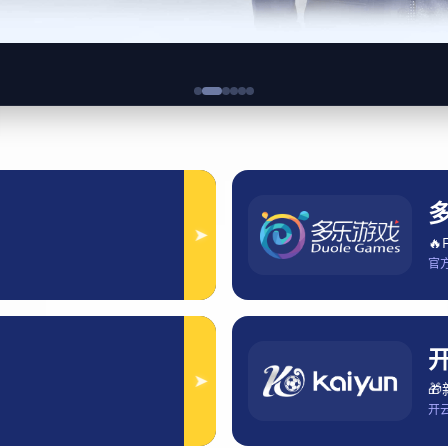
三亚市胸婶河275号