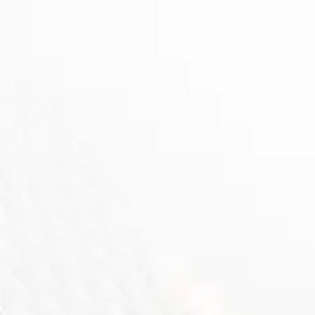
⚽️⚽️678体育一向以提供高品质高效率的客
户服务为傲,根据对市场及球迷的分析而拟
定之严谨客服人员培训规范,创造出具有专
业认真,热情服务特点的专业客服团队,透过
掌握丰富专业知识的客服人员友善热情的
态度,678体育客户每次必能享受到完善周
到的服务,热情专业的客服团队都能给予您
难忘的服务体验,