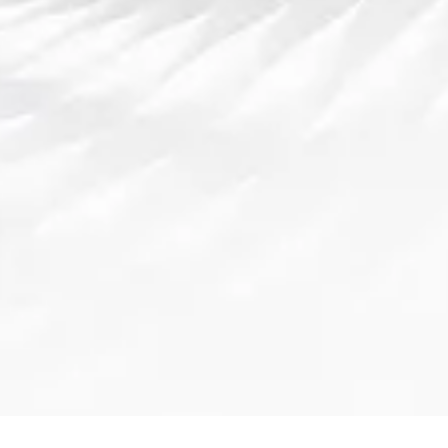
聚焦OB体育打造全球领先体育娱乐平台新生态创
新发展战略蓝图
2026-02-24 23:32:58
在全球体育产业加速融合、数字科技深度赋能的新时代背景
下，聚焦OB体育打造全球领先体育娱乐平台新生态创新发展
战略蓝图，既是顺应行业趋势的主动选择，也是构建未来竞争
优势的关键布局。本文围绕平台战略定位、技术创新驱动、生
态体系构建以及全球化运营布局四大方面展开系统论述，深入
分析OB体育如何以科技为核心引擎，以内容为价值纽带，以
用户为中心重塑体验边界，构建多元协同、开放共赢的体育娱
乐新生态。通过战略整合与...