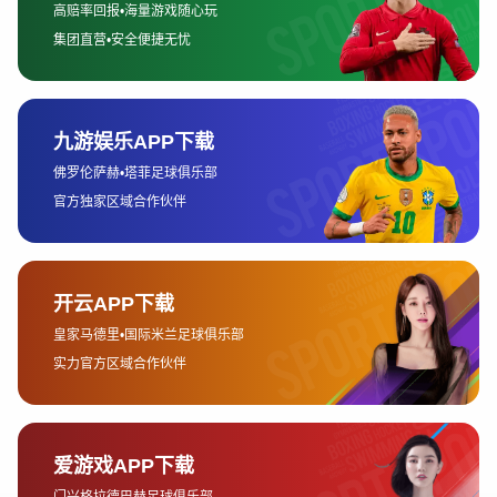
在CS:GO中，游戏内物品的交易一直是玩家关注的重点，尤其是
皮肤交易。为了应对交易过程中的安全隐患和操作复杂的问题，
CSGOAPP在此次升级中着重加强了交易功能。首先，平台引入
了智能匹配系统，能够根据玩家的需求和物品的市场价值智能匹
配买卖双方，极大提高了交易效率。
除了匹配系统，CSGOAPP还加强了交易过程中的安全保障。平
台采用了行业领先的加密技术和第三方担保服务，确保每一笔交
易的真实性与安全性。同时，平台内的虚拟物品交易都有严格的
审核机制，防止交易诈骗和假冒伪劣商品的流通。这一安全系统
的建立，显著提升了玩家在交易过程中的信任感和满意度。
更为重要的是，CSGOAPP还为玩家提供了更加透明的市场数据
和历史交易记录，玩家可以根据这些数据做出更为明智的交易决
策。这不仅帮助玩家了解市场趋势，还为他们提供了便捷的交易
参考工具，使得交易过程更加高效、公正和透明。
3、社交互动功能的提升
电子竞技不仅仅是一个竞技游戏，它更是一种社交文化。为了加
强玩家之间的互动与交流，CSGOAPP在升级后对社交功能进行