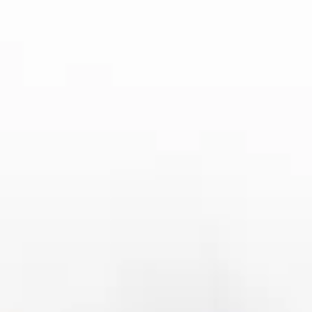
态的角度来看，CSGOAPP将继续扩展其国际化市场，吸引更多
来自不同国家和地区的玩家加入平台。未来，平台还将进一步加
强与大型电竞赛事的合作，提供更多赛事资讯和实时互动，成为
全球电竞社区的重要组成部分。
另外，CSGOAPP还将深入挖掘大数据和人工智能技术，进一步
提升玩家体验和平台智能化程度。例如，未来平台将实现更加智
能化的物品交易系统，利用AI预测市场波动，为玩家提供更精准
的交易指导。此外，平台还计划开设更多的教育和培训功能，帮
助玩家提升游戏水平，培养更多专业电竞选手。
总之，CSGOAPP的未来发展将集中于技术创新、用户体验优化
以及国际化布局，力求为全球玩家提供一个更加专业、全面的电
竞平台。
678体育平台
总结：
总体而言，CSGOAPP的全面升级不仅优化了平台的核心功能，