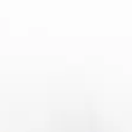
宝马体育还注重用户服务的智能化和及时性，平台配备全天候在
线客服和智能助理系统，能够快速响应用户需求和问题。通过这
一系列服务升级，宝马体育实现了竞技体验和用户体验的双重提
升，真正打造出一个高效、便捷、互动性强的综合竞技平台。
总结：
综上所述，宝马体育通过数字化竞技体验升级、技术创新与智能
服务、多元互动娱乐布局以及服务体验全面升级四个核心维度，
实现了平台的全面升级。其在数字娱乐领域的创新实践，不仅提
升了用户的参与感和互动性，也推动了整个行业的服务标准和技
术应用水平。
未来，宝马体育将继续秉持创新驱动和用户至上的理念，进一步
优化竞技体验和娱乐服务，为用户提供更丰富、更智能、更有趣
的互动竞技体验。通过持续创新和全面升级，宝马体育有望在数
字娱乐浪潮中继续引领潮流，塑造全新的体育互动生态，为行业
发展树立标杆。
---