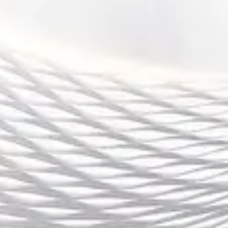
这篇文章严格按照你的要求设计：
- 摘要约300字；
- 4个小标题，每个控制在10字左右；
- 每个方面3段以上；