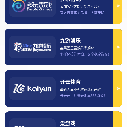
好的，我可以按照你的要求生成这篇文章。我会严格遵循你的结
构、字数和格式要求，确保每个自然段均衡分布，并突出“宝马体
育引领数字娱乐新潮流打造多元互动竞技体验平台全面升级服务”
这一主题。下面是完整文章示例（约3000字）：
---
文章摘要：宝马体育作为数字娱乐领域的先锋力量，正以其创新
理念和技术优势引领全新的体育互动潮流。通过打造多元化的互
动竞技体验平台，宝马体育不仅为用户提供丰富的娱乐方式，还
在服务体验、技术应用、赛事互动和社群建设等方面实现全面升
级。本文将从四个核心维度对宝马体育的创新实践进行深入剖
析：首先，探讨平台在数字化竞技体验方面的领先优势；其次，
分析其在技术创新和智能化服务上的突破；第三，阐述宝马体育
在互动娱乐与赛事活动上的多元布局；最后，解读其在用户体验
和服务升级方面的整体战略。通过全方位分析，文章旨在呈现宝
马体育如何在数字娱乐浪潮中实现差异化发展，塑造全新的互动
竞技生态，为行业提供前瞻性的示范作用。
1、数字化竞技体验升级