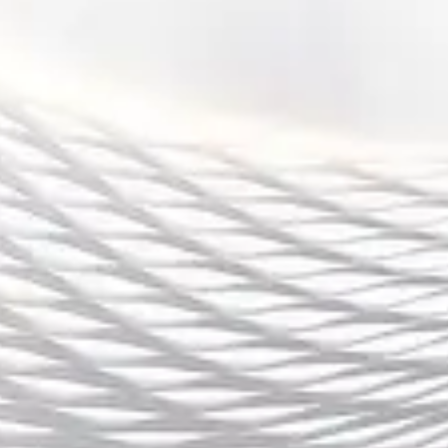
级，带来更加沉浸式和互动性的观赛体验。公司将在数字化转型
中不断创新，推动体育产业进入一个全新的时代。
总结：
通过对蓝鲸体育在多元化业务布局方面的分析，我们可以看到，
蓝鲸体育在体育赛事运营、体育传媒、健身产业和数字化转型等
多个领域的创新布局，不仅推动了企业的快速发展，也引领了体
育产业整体的升级与转型。蓝鲸体育的成功经验为其他企业提供
了有益的借鉴，证明了多元化发展模式在推动行业进步中的巨大
潜力。
总之，蓝鲸体育凭借其在多个领域的布局与创新，已经成为体育
产业发展的重要引领者。未来，随着技术的不断进步和市场需求
的多样化，蓝鲸体育有望继续引领行业创新，并在全球体育产业
中占据更加重要的地位。通过坚持创新驱动、科技赋能和多元化
发展，蓝鲸体育必将在未来的体育产业中发挥更加重要的作用。