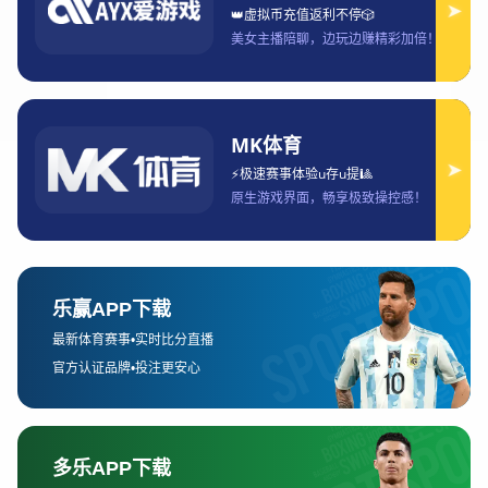
1、体育赛事运营的多元化拓
展
蓝鲸体育在体育赛事运营领域的多元化布局，首先体现在其对国
内外大型赛事的投资与承办。近年来，蓝鲸体育不仅积极引进国
际顶级赛事，还通过自主创办赛事，提升了品牌影响力和市场份
额。例如，蓝鲸体育成功引进了国际篮球赛事，并将其引入中国
市场，在提升赛事水准的同时，也增强了国内观众的体育消费意
识。
其次，蓝鲸体育通过创新赛事运营模式，推动赛事产业链的延
伸。公司不仅关注比赛本身的举办，还通过赛事周边产品、衍生
节目以及赛事直播等多个方面进行商业化开发。这种多角度的业
务模式，使得赛事运营不仅仅局限于比赛的举办，更形成了以赛