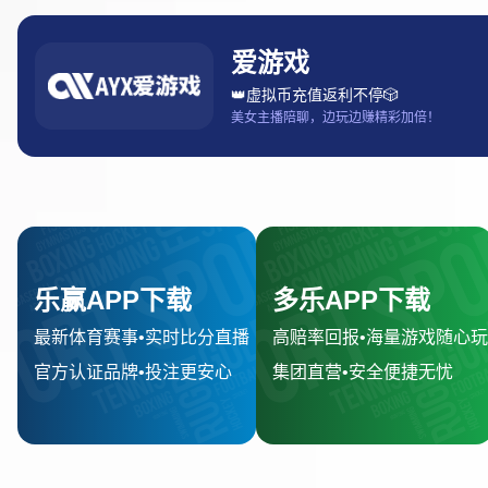
随着体育赛事的
化，观众对于赛
益提升。广发体
准、及时的报道
育迷获取最新赛
的重要渠道。本
盖、现场精彩瞬
以及多平台互动