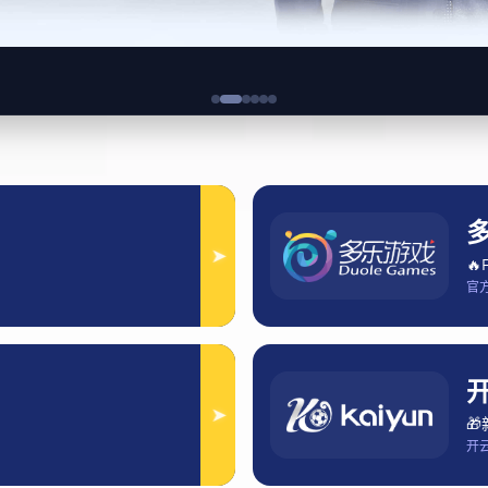
最新赛事动态与精彩瞬
个小标题（每个小标题控制在10个汉字以内）、每个方面至少3
下面是示例文章：
站