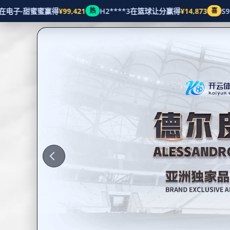
广发体育全方