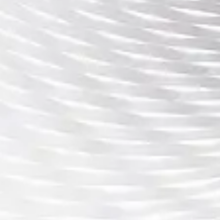
总结：
总体来看，广发体育在最新赛事动态和精彩瞬间报道方
瞬间的生动呈现，到数据分析的深度解读，再到多平台