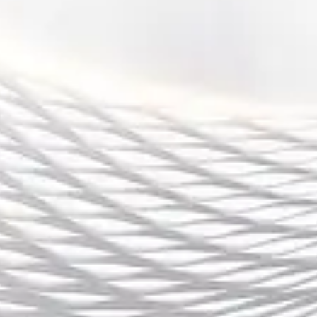
度分析。通过技术统计、球员表现评分、战术布置解析等手段，
门次数、防守拦截等关键数据，并结合战术图示进行分析，帮助
解读使得观众不仅看懂比赛，还能学会从数据角度评估比赛。
热力图等可视化工具，使数据呈现更直观、更易理解。这种专业
也提升了赛事报道的权威性和专业性。
体验
体验。通过官方网站、移动应用、社交媒体等多种渠道，用户不
猜等互动活动，增加观赛乐趣。
讨论区，使观众能够在数字化环境中与赛事内容进行深度互动。这
统体育报道的形式。
关注偏好，广发体育会推送相关比赛资讯、精彩瞬间和数据分析
步提升了用户体验的精准性和便利性。