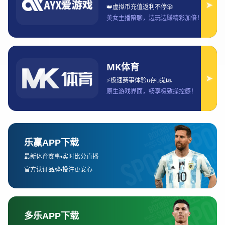
得运动员的比赛数据和动态信息，极大提升了赛事的互动性和趣
味性。
人工智能的应用也在赛事中的数据分析和运动员表现追踪方面展
现出强大的潜力。通过对运动员的运动轨迹、心率、力量等生理
数据的实时监测和分析，AI可以为教练和运动员提供精准的训练
建议和赛事策略。此外，AI还可以帮助赛事组织者更好地管理赛
事流程，如自动化裁判、智能化观众席管理等，这些都为赛事的
顺利进行提供了重要保障。
而数字化赛事平台的建立，也使得全球体育赛事的观众群体更加
广泛，观赛方式不再局限于传统的电视收看方式。通过智能手
机、平板电脑等移动设备，观众可以随时随地观看比赛，并通过
线上平台参与互动、投票等活动，赛事的娱乐性和参与度大大提
升。这种科技驱动下的赛事体验升级，正成为未来体育发展的必
然趋势。
2、跨界合作推动体育发展
体育赛事的跨界融合正成为一种重要的发展趋势，尤其是在全球