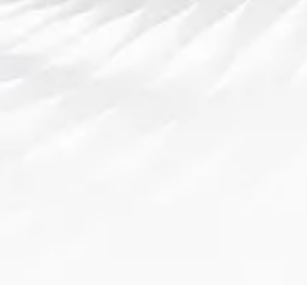
搜索...
导航
介绍678体育
产品展示
最新动向
体育种类
联系678体育平台