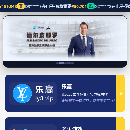
全球顶级体育赛事大比拼：跨
界融合创新科技引领未来体育
发展新潮流
最新动向
首页
全球顶级体育赛事大比拼：跨
界融合创新科技引领未来体育
发展新潮流
465
2025-06-19 23:56:16