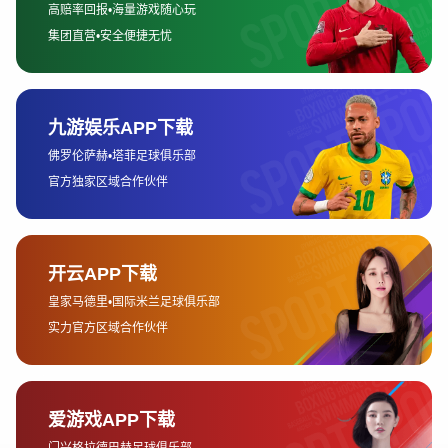
迷提供了更全面的赛事视角。
为了增加用户粘性，咪咕体育还推出了多个互动环节，如赛事投
票、球迷评论等，使得球迷能够参与到赛事的讨论中。这种互动
性不仅提升了球迷的参与感，还能通过社交化的功能，让球迷们
更容易找到志同道合的朋友，形成一个紧密的球迷社区。对于那
些注重赛事细节的观众，咪咕体育也推出了专业的战术分析、数
据解读等板块，以深度分析来满足高端球迷的需求。
在意甲赛事的资讯内容上，咪咕体育也在不断优化其算法和推荐
系统，通过大数据分析为用户推荐个性化的内容。无论是赛季数
据、球员表现还是球队战术变动，咪咕体育都力求在信息的精准
度和时效性上达到行业领先水平。通过这些数据驱动的功能，咪
咕体育为球迷们提供了更加丰富、全面的观赛体验。
3、咪咕体育的用户体验与
界面设计
咪咕体育平台在用户体验和界面设计方面也下了很大的功夫。针
对意甲赛事，平台提供了简洁直观的界面，确保球迷能够在最短
时间内找到他们所需要的内容。无论是赛事直播、赛程安排，还