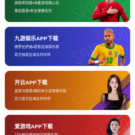
迷都能轻松参与互动活动。
3、内容多样化呈现
KB体育平台在内容呈现上实现了高度多样化。除了基础的赛事新
闻和数据分析外，还推出了深度专题、球员访谈以及幕后花絮，
为用户提供丰富的阅读和观看选择。
平台通过视频、图文、直播等多种形式呈现内容，使用户能够根
据个人兴趣选择最合适的获取方式。这种多样化的内容呈现有效
提高了用户粘性和满意度。