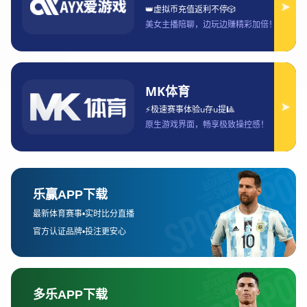
每一场比赛的比分变化、关键球员表现以及战术调整都会被实时
更新，并生成可视化图表，帮助球迷快速理解比赛走势。这不仅
提升了观看体验，还增强了对比赛结果的预测能力。
此外，KB体育还提供多维度的数据分析报告，包括球队对比、球
员体能评估和历史交锋数据，让用户能够从专业视角解读比赛细
节，为深度讨论和社交互动提供有力支撑。
2、实时互动体验升级
平台在互动体验方面进行了全面升级，尤其是在实时互动功能
上，用户可以在比赛进行时参与投票、评论和竞猜。通过互动功
能，球迷可以随时表达观点，增强观看比赛的参与感。
KB体育还提供多种互动形式，如弹幕评论、赛后分析讨论以及与
其他用户的即时交流。这些功能让球迷不仅是信息接受者，更成
为赛事内容的共同创造者。
特别值得一提的是，平台支持跨终端互动，手机、平板和电脑用
户都能享受一致的互动体验，无论是居家观看还是外出观赛，球