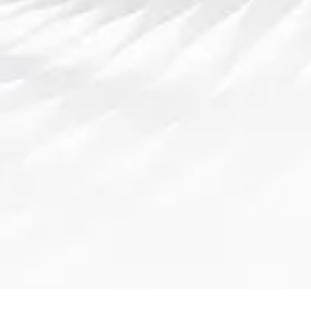
示例，内容围绕“平博体育引领全球竞技潮流全面解析最新赛事
趋势”，包括摘要、四个小标题的详细阐述，以及结尾总结，段
落分布均匀，HTML标签格式符合你的要求。下面是文章示
例： ---随着全球体育产业的不断发展，竞技赛事的形式和观
赛体验正经历前所未有的变革。平博体育凭借其先进的技术平
台、丰富的赛事资源和全球化的运营策略，正在引领全球竞技
潮流的新趋势...
搜索...
导航