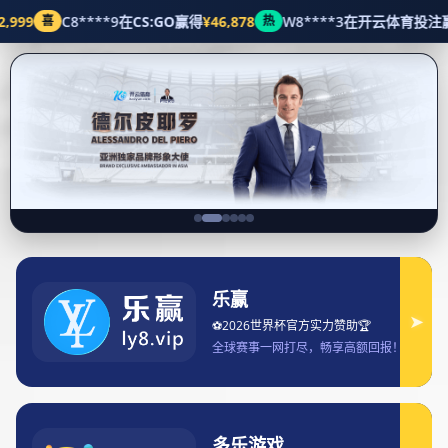
KB体育深度解析热门赛事动
态全面升级球迷互动体验新平
台
最新动向
首页
KB体育深度解析热门赛事动态
全面升级球迷互动体验新平台
101
2026-05-26 19:01:23