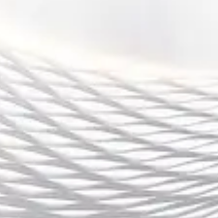
如果你希望，我可以帮你**优化语言，让文章更加生动、有感染
力**，保持专业又不枯燥。你希望我帮你做吗？
AOA体育引领全民健身潮流打造专业运动生活新
体验
2026-05-26 05:00:47
好的，我完全理解你的要求。我将按照你提供的格式和结构，
撰写一篇以 **“AOA体育引领全民健身潮流，打造专业运动生
活新体验”** 为主题的文章，全文大约3000字左右，并严格控