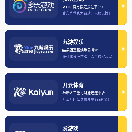
例，内容围绕“平博体育引领全球竞技潮流全面解析最新赛事趋
势”，包括摘要、四个小标题的详细阐述，以及结尾总结，段落分
布均匀，HTML标签格式符合你的要求。下面是文章示例：
---
随着全球体育产业的不断发展，竞技赛事的形式和观赛体验正经
历前所未有的变革。平博体育凭借其先进的技术平台、丰富的赛
事资源和全球化的运营策略，正在引领全球竞技潮流的新趋势。
本文将从赛事创新、数据分析、观赛互动及全球化布局四个方
面，全面解析平博体育如何在全球范围内推动竞技体育的发展与
变革。在赛事创新方面，平博体育通过多样化赛事类型与沉浸式
体验，增强了观众的参与感和赛事吸引力；在数据分析方面，通
过大数据和AI技术，精确预测比赛走势，为用户提供更科学的参
考与决策依据；在观赛互动方面，通过多渠道互动平台，提升用
户粘性和社区活跃度；在全球化布局方面，平博体育整合多国资
源，实现赛事的跨地域传播与品牌影响力的持续扩大。本文将深
入探讨这四个维度的具体实践及其对全球竞技体育趋势的深远影
响，全面呈现平博体育在全球竞技领域的前沿地位与创新价值。
1、赛事创新与多元体验