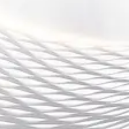
总结：
足球历史上充满了各种精彩绝伦的进球，这些进球不仅仅是个人
技术的体现，也充满了战术智慧、时机的重要性以及情感的共
鸣。每一粒进球都承载着球员和球迷的梦想，推动着足球这项运
动不断向前发展。
回顾这些经典进球，我们不仅感叹球员们的天赋与努力，也为那
些伟大的瞬间而感动。正是这些进球，塑造了足球的魅力，成就
了无数的传奇。未来，我们相信足球还会继续创造出更多的精彩
进球，这些进球将成为新一代球迷心中不可磨灭的经典。