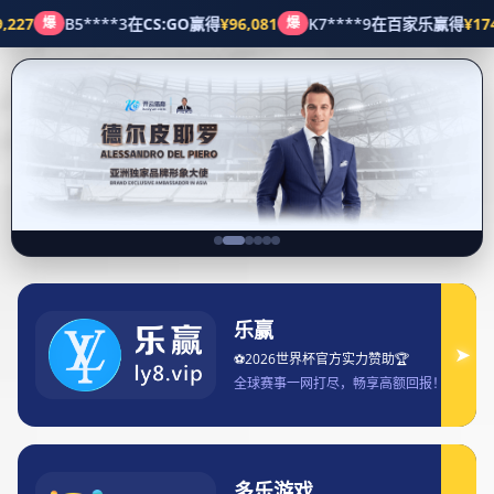
绝妙进球集锦盘点：精彩瞬间
定格足球历史经典时刻
最新动向
首页
绝妙进球集锦盘点：精彩瞬间
定格足球历史经典时刻
342
2025-09-14 21:23:17
足球作为全球最受欢迎的运动，凭借其独特的魅力吸引了无数球