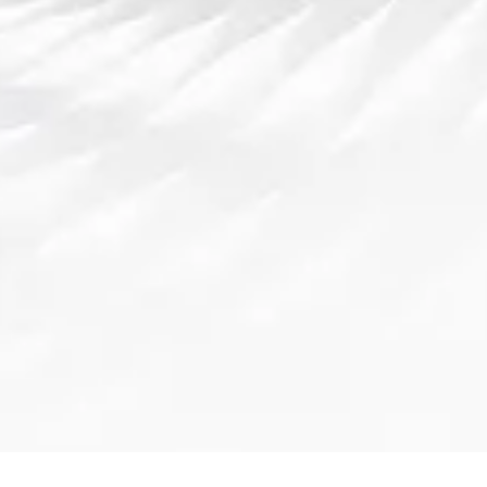
2025欧冠决赛门票购买与赛事直播渠道全解析
2025-09-17 16:12:05
2025年欧洲冠军联赛（欧冠）决赛将再次吸引全球球迷的关
注，除了激动人心的比赛本身，门票购买和赛事直播渠道也是
球迷热议的话题。本文将从四个方面对2025欧冠决赛门票购
买与赛事直播渠道进行详细解析，帮助球迷们全面了解如何购
买到门票、选择合适的赛事直播平台。首先，文章将介绍如何
通过官方渠道购买门票，避免假票的风险；接着，分析二级市
场和黄牛票的现状，以及如何安全选择门票购买途径；第三部
分将讨论各大直播平...
搜索...