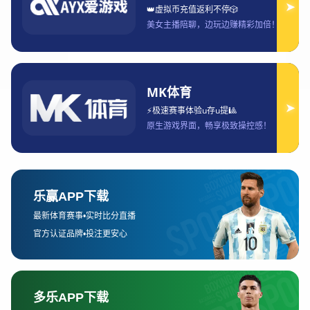
目。在这场比赛中，马拉多纳展现了卓越的球感与非凡的突破能
力，连续过掉多名防守球员后冷静破门，打破了世界对足球进球
技术的认知。这种进球不仅是个体技巧的代表，更是瞬间决策和
速度的完美结合。
此外，齐内丁·齐达内在2002年欧洲冠军联赛决赛中的凌空抽射
也是经典中的经典。面对强劲的勒沃库森防守，齐达内以一种完
美的弧线射门将球送入网内，进球的难度和美感都达到了极致。
这种难以复制的技术进球，不仅展现了齐达内无与伦比的球技，
更加深了人们对足球美感的理解。
总的来说，技术性的进球是足球中的艺术表现。球员们通过精湛
的技术与超凡的智慧，创造出让人叹为观止的进球，成为了足球
历史中的永恒经典。
2、进球背后的战术智慧
许多经典进球并不仅仅是依靠个人的技艺，而是得益于球队在整
体战术上的精心安排和默契配合。战术上的灵活应变和执行力，
往往是成功进球的关键因素。
一个典型的例子就是巴萨在2011年欧冠决赛中的表现。在对阵曼