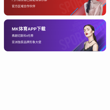
可能会增加一定的经济成本。
另一方面，流媒体平台逐渐成为了欧冠赛事的主要播放渠道。像
DAZN这样的流媒体平台，通过互联网提供赛事直播服务，不仅
支持高清画质，还能够根据用户需求提供多种语言的解说选项。
这类平台的优势在于灵活性，球迷可以选择通过电脑、智能电
视、手机等多种设备观看比赛，而不受传统电视接收条件的限
制。
4、网络直播与流媒体平台
分析
随着欧冠赛事的转播版权日益复杂，网络直播平台成为了不少球
迷的首选。流媒体平台如腾讯体育、优酷等，通过互联网直播赛
事，不仅能提供高质量的观看体验，还可以随时回放和点播比赛
内容。相比传统电视，流媒体平台具有更大的灵活性和可选择
性。
在中国，腾讯体育拥有欧冠的独家直播权，球迷可以通过腾讯视