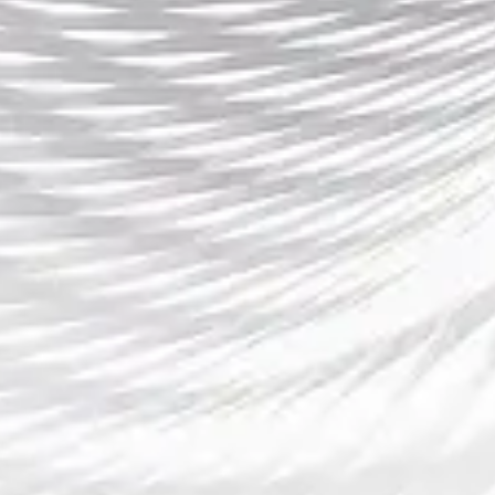
时刻，都成为了足球历史的闪光点。本文将通过对几场经典进
球的回顾，从多个角度盘点足球历史中的那些惊世绝妙的进
球，带领读者重温那些永载史册的难忘瞬间。这些进球不仅仅
是球员个人技术的展现，更...
欧洲国家杯门票价格全解析 各国入场费用大对比
2025-09-17 23:11:26
文章摘要：欧洲国家杯作为世界足坛最具影响力的赛事之一，
每届比赛吸引了成千上万的观众前来现场支持自己喜爱的球
队。本文将从四个方面对欧洲国家杯门票价格进行详细解析，
包括各国门票价格差异、不同场次的票价对比、影响门票价格