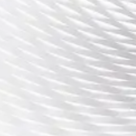
马来西亚哪些地方可以
2025-09-18 23:03:08
随着意甲联赛的影响力不断提
赛。对于马来西亚的球迷来说
探讨马来西亚有哪些地方能够
从四个方面进行阐述：马来西
情况，以及如何通过合法渠道观