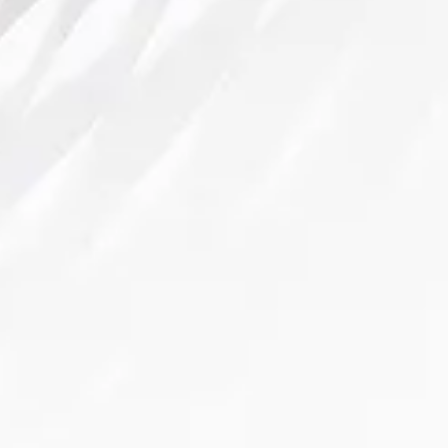
订阅邮箱
Enter Your E-mail
SUBSCRIBE
ollow Us