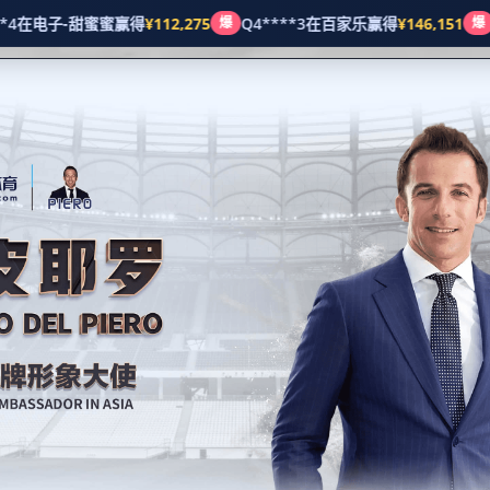
介绍678体育
产品展示
最新动向
体育
票价格全解析 各国
最新动向
首页