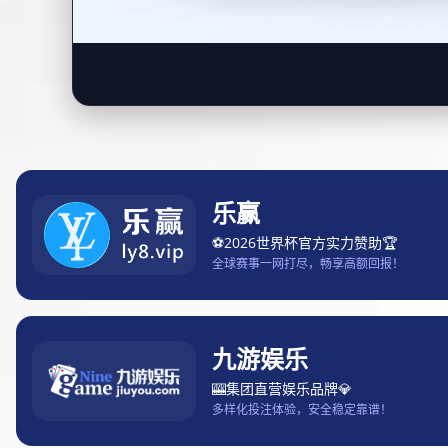
欧洲国家杯门票价格
对比
329
2025-09-17 23:11:26
文章摘要：欧洲国家杯作为世界足坛最具影响力的赛事
球队。本文将从四个方面对欧洲国家杯门票价格进行详
票价格的因素以及如何获取最具性价比的票务信息等。
成，以及如何根据自身需求选择合适的票务方案。无论
信息。
1、各国门票价
欧洲国家杯的门票价格受多个因素的影响，其中最显著
显著，尤其是对比西欧和东欧的票价，差距可达数倍。