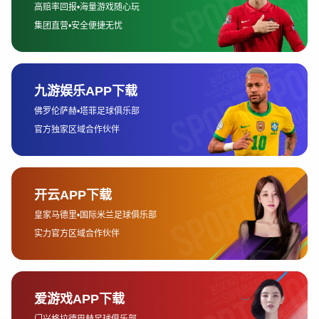
定比赛节奏的重要因素。
例如，一支队伍在比赛初期通过快速推进野区并利用敌方打野反
打的机会，成功建立起了领先的优势。这种战术执行的细致与精
准，无疑为队伍带来了巨大的资源和战略上的优势。而另一队则
在比赛后期，通过精准的团战指挥和对敌方阵容的合理拆解，逆
袭成功，充分展示了战术深度与队伍成熟度的结合。
678体育官方网站
战术的博弈在比赛中体现得尤为明显。在双方经过几次相互试探
之后，终于迎来了一个决胜的团战。这时，队伍的战术布局和选
手的个人操作都发挥到了极致。尤其是对于打击战术的执行，战
队的指挥官能够快速判断局势，准确选择进攻或防守的时机，几
乎成为了比赛胜负的分水岭。
3、选手个人表现的亮点
除了团队协作和战术的较量，选手的个人表现也同样决定了今日
LPL揭幕战的最终走向。无论是线上单挑的精彩操作，还是关键
时刻的团战输出，都成为了比赛的亮点之一。今天的比赛中，几