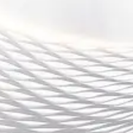
序幕。从队伍间的激烈竞争，到深刻的战术对决，再到选手的精
彩个人表现，每一个细节都让我们看到了LPL联赛的无限魅力。
而新兴力量的崛起，也为这场对决注入了更多不确定性和新鲜
感。整体来看，LPL联赛已经成为了一个充满挑战、不断变化的
竞技平台，给观众带来无尽的惊喜与期待。
随着赛季的深入，我们可以预见到，更多精彩的对决还将上演。
每一场比赛，都是队伍之间智慧与力量的碰撞，都是选手个人魅
力的展示，也都是战术博弈的精彩篇章。LPL联赛的未来，值得
我们每一位观众充满期待。