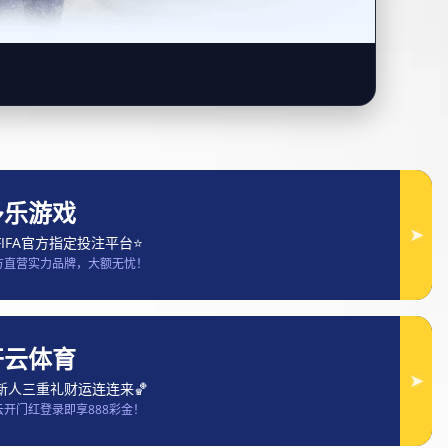
搜索...
导航
介绍678体育
产品展示
最新动向
体育种类