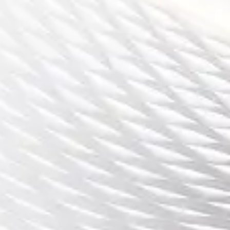
今日LPL联赛精彩对决
2025-07-24 10:29:45
今日LPL联赛迎来了全新的赛
悬念和激情。各支队伍之间的
化中，可以看到队员们在赛场
面详细分析今日LPL联赛的精
比及策略布局；接着，我们将深
世界杯回顾与链接汇总 
2025-08-14 22:47:17
文章摘要的内容1、经典瞬间回