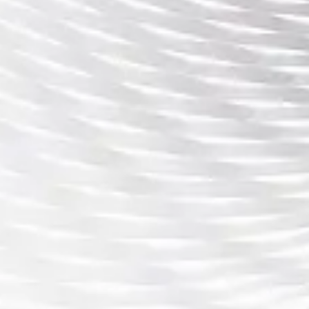
鲁伊特飞铲、2014年德国与巴
深深烙印在球迷心中。一些比
和情感共鸣。678体育官方网z..
⚽️⚽️678体育一向以提供高品质高效率的客
户服务为傲,根据对市场及球迷的分析而拟
定之严谨客服人员培训规范,创造出具有专
业认真,热情服务特点的专业客服团队,透过
掌握丰富专业知识的客服人员友善热情的