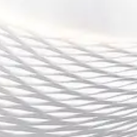
揭幕 队伍间激烈争夺精彩比分出炉
季揭幕战，精彩的对决和激烈的竞技氛围使得每一场比赛都充满了
激烈争夺为观众呈现了精彩纷呈的对抗，尤其是在比赛的比分变
上的智慧碰撞与决策执行能力。在这篇文章中，我们将从多个方
彩表现。首先，我们会从队伍间的激烈竞争开始，探讨各队实力对
入分析赛场上的战术对决，如何影响比赛...
重温经典瞬间与赛事精彩时刻
顾世界杯历年来不乏经典瞬间，如1998年法国世界杯的范尼斯特