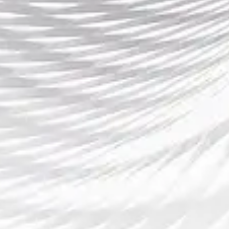
西的7:1大比分、以及2018年克罗地亚的不屈精神等，这些时刻
赛中的精彩瞬间如何影响了球队和球迷，展现了足球比赛的魔力
.