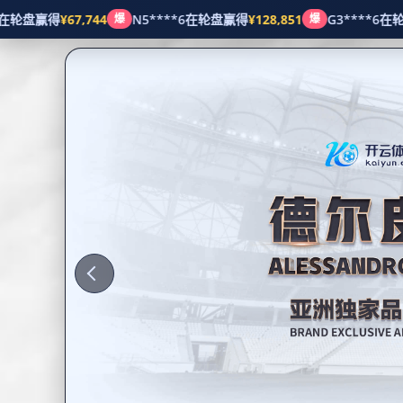
谁将成为电竞直